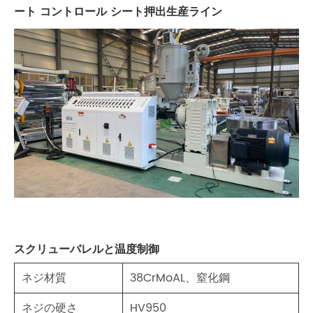
ート コントロール シート押出生産ライン
スクリューバレルと温度制御
ネジ材質
38CrMoAL、窒化鋼
ネジの硬さ
HV950