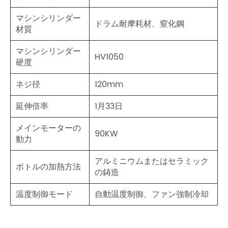
マシンシリンダー
ドラム耐摩耗材、窒化鋼
材質
マシンシリンダー
HV1050
硬度
ネジ径
120mm
延伸倍率
1月33日
メインモーターの
90KW
動力
アルミニウムまたはセラミック
ボトルの加熱方法
の鋳造
温度制御モード
自動温度制御、ファン強制冷却