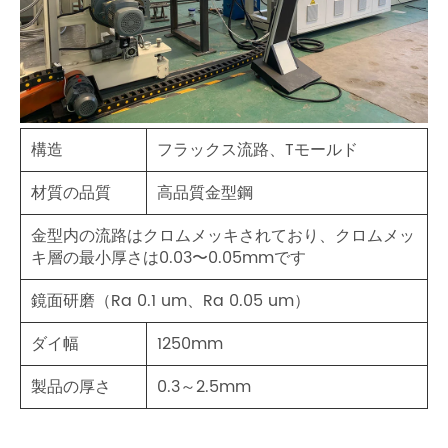
構造
フラックス流路、Tモールド
材質の品質
高品質金型鋼
金型内の流路はクロムメッキされており、クロムメッ
キ層の最小厚さは0.03〜0.05mmです
鏡面研磨（Ra 0.1 um、Ra 0.05 um）
ダイ幅
1250mm
製品の厚さ
0.3～2.5mm