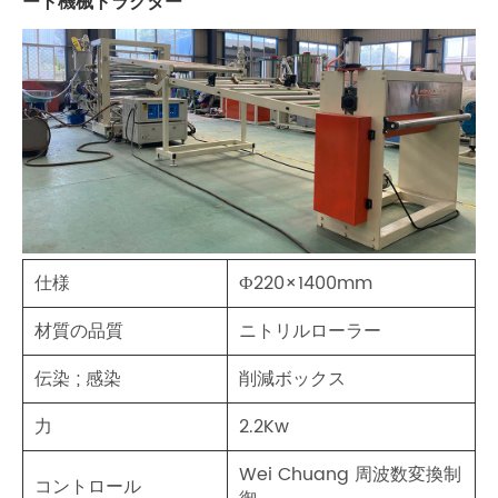
ート機械トラクター
仕様
Ф220×1400mm
材質の品質
ニトリルローラー
伝染 ; 感染
削減ボックス
力
2.2Kw
Wei Chuang 周波数変換制
コントロール