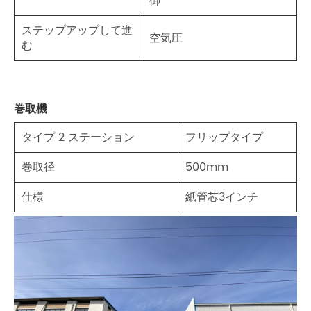
御
ステップアップして進
空気圧
む
巻取機
タイプ 2 ステーション
フリップタイプ
巻取径
500mm
仕様
紙管芯3インチ