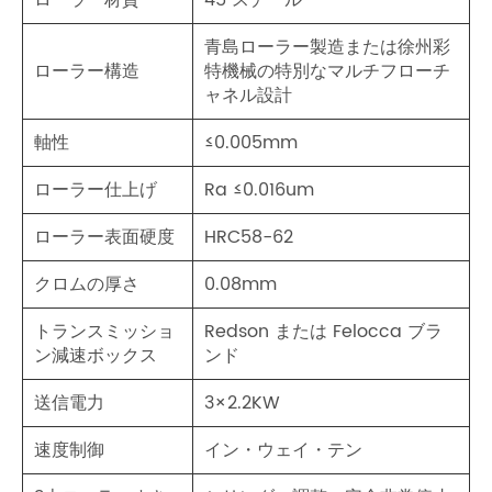
ローラー材質
45 スチール
青島ローラー製造または徐州彩
ローラー構造
特機械の特別なマルチフローチ
ャネル設計
軸性
≤0.005mm
ローラー仕上げ
Ra ≤0.016um
ローラー表面硬度
HRC58-62
クロムの厚さ
0.08mm
トランスミッショ
Redson または Felocca ブラ
ン減速ボックス
ンド
送信電力
3×2.2KW
速度制御
イン・ウェイ・テン