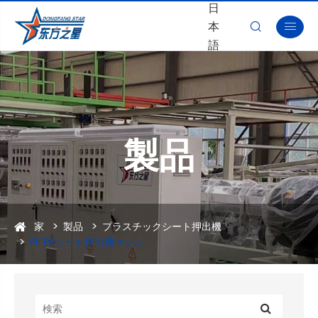
日
本


語
製品
家
製品
プラスチックシート押出機
PE PPシート押出機マシン