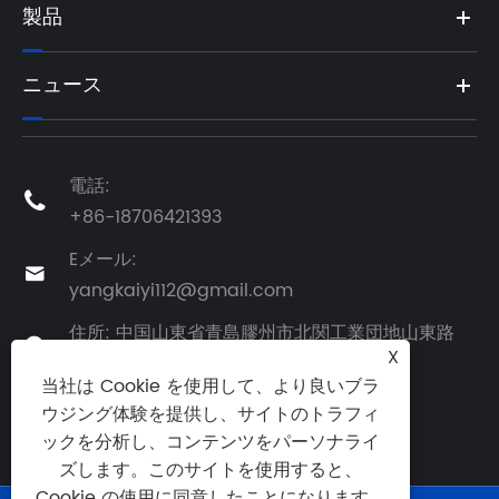
製品
ニュース
電話:

+86-18706421393
Eメール:

yangkaiyi112@gmail.com
住所: 中国山東省青島膠州市北関工業団地山東路

X
88号
当社は Cookie を使用して、より良いブラ
ウジング体験を提供し、サイトのトラフィ
ックを分析し、コンテンツをパーソナライ
ズします。このサイトを使用すると、
Cookie の使用に同意したことになります。