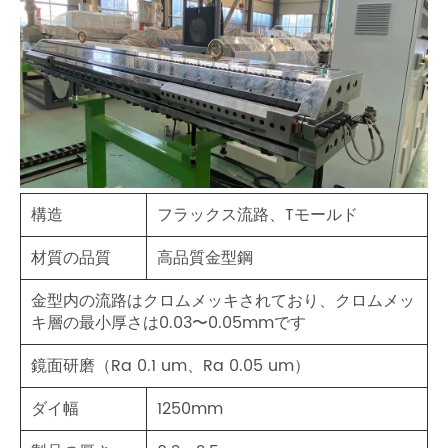
構造
フラックス流路、Tモールド
材質の品質
高品質金型鋼
金型内の流路はクロムメッキされており、クロムメッ
キ層の最小厚さは0.03〜0.05mmです
鏡面研磨（Ra 0.1 um、Ra 0.05 um）
ダイ幅
1250mm