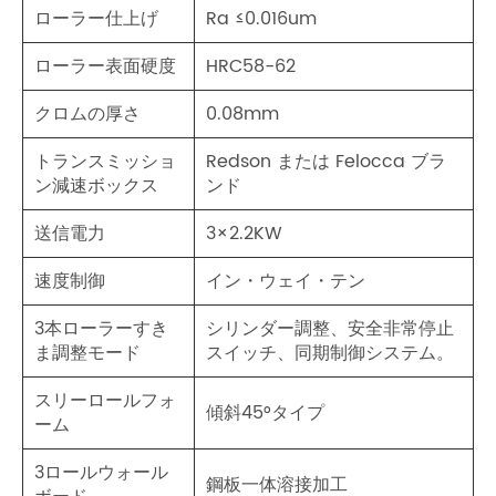
ローラー仕上げ
Ra ≤0.016um
ローラー表面硬度
HRC58-62
クロムの厚さ
0.08mm
トランスミッショ
Redson または Felocca ブラ
ン減速ボックス
ンド
送信電力
3×2.2KW
速度制御
イン・ウェイ・テン
3本ローラーすき
シリンダー調整、安全非常停止
ま調整モード
スイッチ、同期制御システム。
スリーロールフォ
傾斜45°タイプ
ーム
3ロールウォール
鋼板一体溶接加工