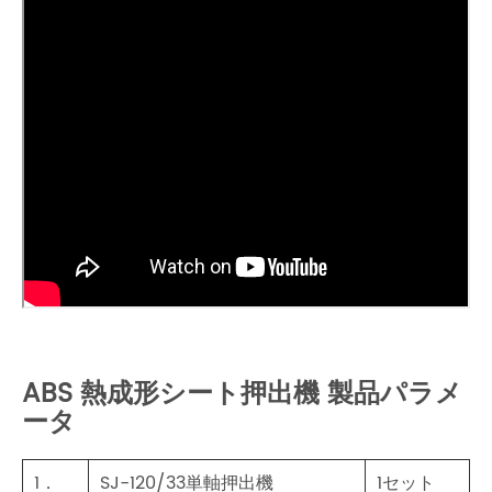
ABS 熱成形シート押出機 製品パラメ
ータ
1．
SJ-120/33単軸押出機
1セット