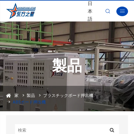
日
本


語
製品
家
製品
プラスチックボード押出機
ABSボード押出機